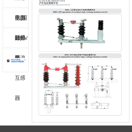
子(国
监测
电压
电力
际)
器
互感
计量
10KV
器
箱
电流
互感
器