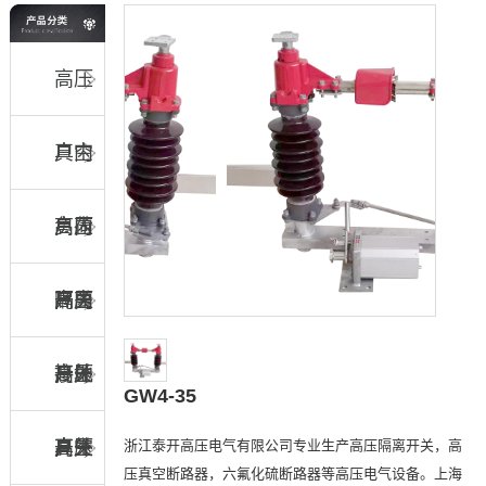
高压
真空
户内
负荷
高压
户内
开关
隔离
高压
户内
开关
接地
高压
户外
GW4-35
浙江泰开高压电气有限公司专业生产高压隔离开关，高
开关
真空
高压
户外
压真空断路器，六氟化硫断路器等高压电气设备。上海