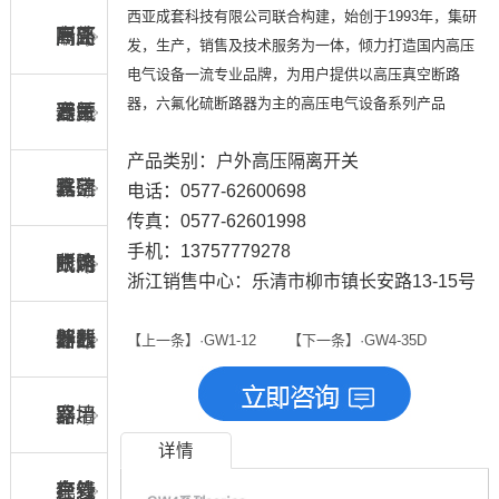
西亚成套科技有限公司联合构建，始创于1993年，集研
断路
隔离
高压
户外
发，生产，销售及技术服务为一体，倾力打造国内高压
电气设备一流专业品牌，为用户提供以高压真空断路
器，六氟化硫断路器为主的高压电气设备系列产品
器
开关
六氟
高压
避雷
产品类别：户外高压隔离开关
化硫
真空
器、
跌落
电话：0577-62600698
传真：0577-62601998
手机：13757779278
断路
断路
限流
式熔
户内
浙江销售中心：乐清市柳市镇长安路13-15号
器
器
熔断
断器
外线
计数
【上一条】·GW1-12
【下一条】·GW4-35D
器
路用
器、
穿墙
详情
绝缘
在线
套管
户外