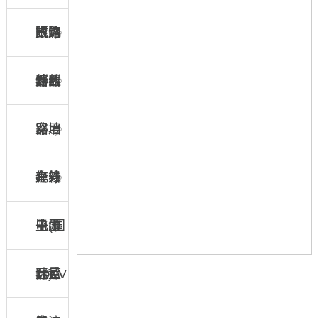
断路
断路
限流
式熔
户内
器
器
熔断
断器
外线
计数
器
路用
器、
穿墙
绝缘
在线
套管
户外
子(国
监测
电压
电力
际)
器
互感
计量
10KV