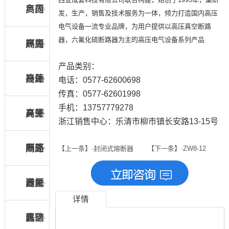
负荷
高压
户内
发，生产，销售及技术服务为一体，倾力打造国内高压
电气设备一流专业品牌，为用户提供以高压真空断路
器，六氟化硫断路器为主的高压电气设备系列产品
开关
隔离
高压
户内
产品类别：
开关
接地
高压
户外
电话：0577-62600698
传真：0577-62601998
手机：13757779278
开关
真空
高压
户外
浙江销售中心：乐清市柳市镇长安路13-15号
断路
隔离
高压
户外
【上一条】·封闭式熔断器
【下一条】·ZW8-12
器
开关
六氟
高压
避雷
详情
化硫
真空
器、
跌落