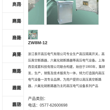
负荷
高压
户内
开关
隔离
高压
户内
开关
接地
高压
户外
ZW8M-12
浙江泰开高压电气有限公司专业生产高压隔离开关，高
开关
真空
高压
户外
压真空断路器，六氟化硫断路器等高压电气设备。上海
西亚成套科技有限公司联合构建，始创于1993年，集研
断路
隔离
高压
户外
发，生产，销售及技术服务为一体，倾力打造国内高压
电气设备一流专业品牌，为用户提供以高压真空断路
器，六氟化硫断路器为主的高压电气设备系列产品
器
开关
六氟
高压
避雷
产品类别：
化硫
真空
器、
跌落
电话：0577-62600698