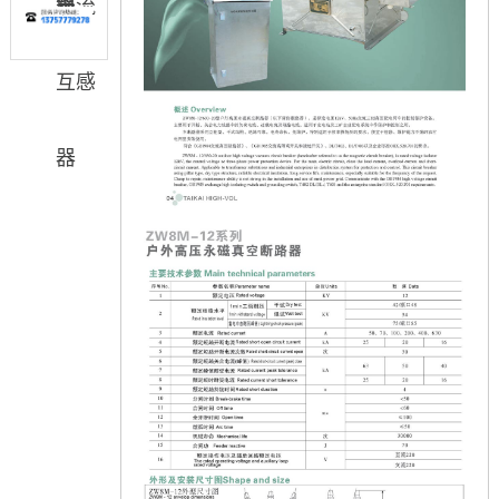
器
箱
电流
互感
器