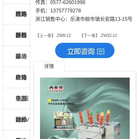
传真：0577-62601998
手机：13757779278
断路
断路
限流
式熔
户内
浙江销售中心：乐清市柳市镇长安路13-15号
器
器
熔断
断器
外线
计数
【上一条】·ZW8-12
【下一条】·ZW32-12
器
路用
器、
穿墙
详情
绝缘
在线
套管
户外
子(国
监测
电压
电力
际)
器
互感
计量
10KV