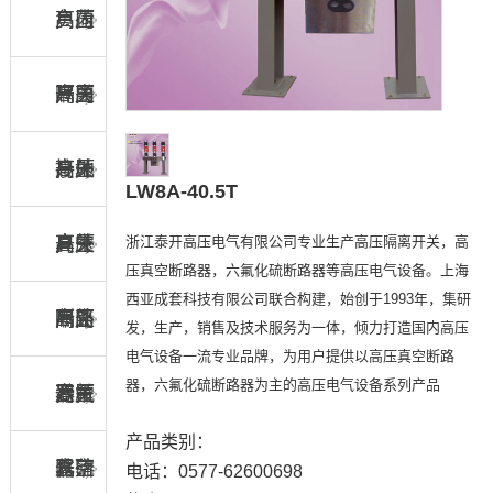
负荷
高压
户内
开关
隔离
高压
户内
开关
接地
高压
户外
LW8A-40.5T
浙江泰开高压电气有限公司专业生产高压隔离开关，高
开关
真空
高压
户外
压真空断路器，六氟化硫断路器等高压电气设备。上海
西亚成套科技有限公司联合构建，始创于1993年，集研
断路
隔离
高压
户外
发，生产，销售及技术服务为一体，倾力打造国内高压
电气设备一流专业品牌，为用户提供以高压真空断路
器，六氟化硫断路器为主的高压电气设备系列产品
器
开关
六氟
高压
避雷
产品类别：
化硫
真空
器、
跌落
电话：0577-62600698