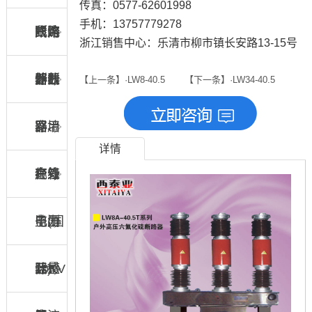
传真：0577-62601998
手机：13757779278
断路
断路
限流
式熔
户内
浙江销售中心：乐清市柳市镇长安路13-15号
器
器
熔断
断器
外线
计数
【上一条】·LW8-40.5
【下一条】·LW34-40.5
器
路用
器、
穿墙
详情
绝缘
在线
套管
户外
子(国
监测
电压
电力
际)
器
互感
计量
10KV