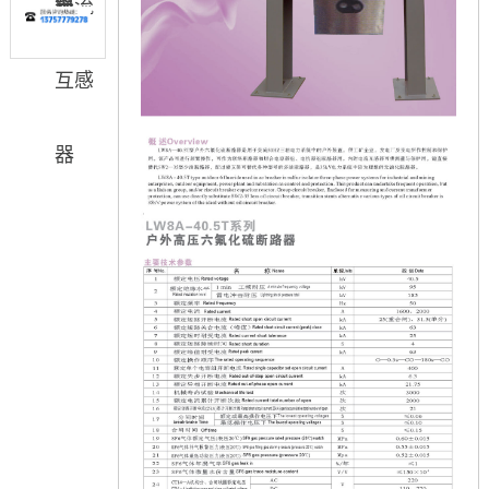
器
箱
电流
互感
器