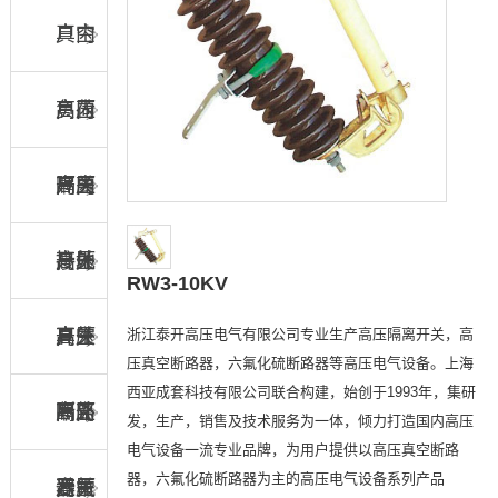
真空
户内
负荷
高压
户内
开关
隔离
高压
户内
开关
接地
高压
户外
RW3-10KV
浙江泰开高压电气有限公司专业生产高压隔离开关，高
开关
真空
高压
户外
压真空断路器，六氟化硫断路器等高压电气设备。上海
西亚成套科技有限公司联合构建，始创于1993年，集研
断路
隔离
高压
户外
发，生产，销售及技术服务为一体，倾力打造国内高压
电气设备一流专业品牌，为用户提供以高压真空断路
器，六氟化硫断路器为主的高压电气设备系列产品
器
开关
六氟
高压
避雷