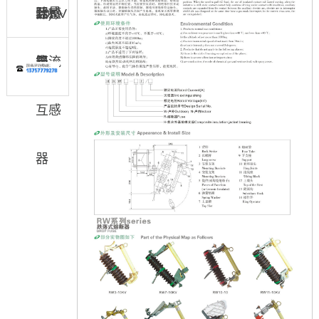
际)
器
互感
计量
10KV
器
箱
电流
互感
器