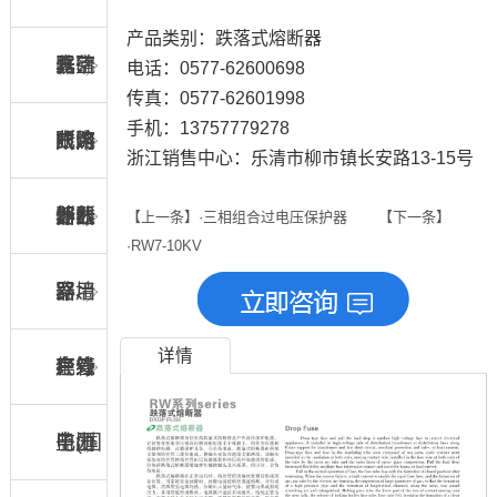
产品类别：跌落式熔断器
化硫
真空
器、
跌落
电话：0577-62600698
传真：0577-62601998
手机：13757779278
断路
断路
限流
式熔
户内
浙江销售中心：乐清市柳市镇长安路13-15号
器
器
熔断
断器
外线
计数
【上一条】·三相组合过电压保护器
【下一条】
·RW7-10KV
器
路用
器、
穿墙
详情
绝缘
在线
套管
户外
子(国
监测
电压
电力