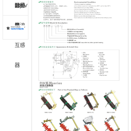
际)
器
互感
计量
10KV
器
箱
电流
互感
器