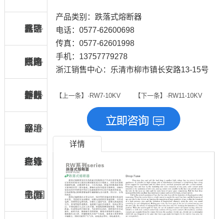
产品类别：跌落式熔断器
化硫
真空
器、
跌落
电话：0577-62600698
传真：0577-62601998
手机：13757779278
断路
断路
限流
式熔
户内
浙江销售中心：乐清市柳市镇长安路13-15号
器
器
熔断
断器
外线
计数
【上一条】·RW7-10KV
【下一条】·RW11-10KV
器
路用
器、
穿墙
详情
绝缘
在线
套管
户外
子(国
监测
电压
电力