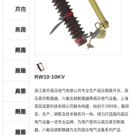
真空
户内
负荷
高压
户内
开关
隔离
高压
户内
开关
接地
高压
户外
RW10-10KV
浙江泰开高压电气有限公司专业生产高压隔离开关，高
开关
真空
高压
户外
压真空断路器，六氟化硫断路器等高压电气设备。上海
西亚成套科技有限公司联合构建，始创于1993年，集研
断路
隔离
高压
户外
发，生产，销售及技术服务为一体，倾力打造国内高压
电气设备一流专业品牌，为用户提供以高压真空断路
器，六氟化硫断路器为主的高压电气设备系列产品
器
开关
六氟
高压
避雷